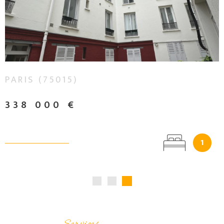
propriétaire, nos agents
VOIR LE BIEN
professionnels de
l’immobilier vous
conseillent et vous
accompagnent depuis la
construction jusqu’à la
finalisation de votre
PARIS (75015)
projet immobilier.
338 000 €
Agence immobilière à
Amiens : Harold
Immobilier
1
Harold Immobilier,
agence
immobilière dans
le centre-ville
d'Amiens
, vous
accompagne pour la