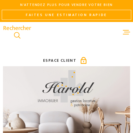
Aller
Aller
Aller
Aller
N'ATTENDEZ PLUS POUR VENDRE VOTRE BIEN
à
à
au
au
FAITES UNE ESTIMATION RAPIDE
:
la
menu
contenu
recherche
principal
ACHETER
LOUER
ESPACE CLIENT
NEUF
VENDRE
GESTION LO
AGENCE