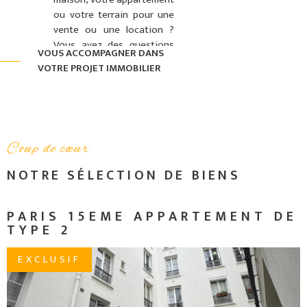
ou votre terrain pour une
vente ou une location ?
Vous avez des questions
VOUS ACCOMPAGNER DANS
sur les diagnostiques
VOTRE PROJET IMMOBILIER
immobiliers obligatoires ?
Une annonce immobilière
vous intéresse et vous
souhaitez visiter le bien
immobilier ?
Coup de cœur
Notre agence
NOTRE SÉLECTION
DE BIENS
immobilière située à
Amiens centre-ville, ville
étant surnommée la
C
PARIS 15EME APPARTEMENT DE
"petite Venise du Nord",
TYPE 2
vous propose des
maisons et
EXCLUSIF
appartements à
louer. Que vous soyez
acquéreur ou