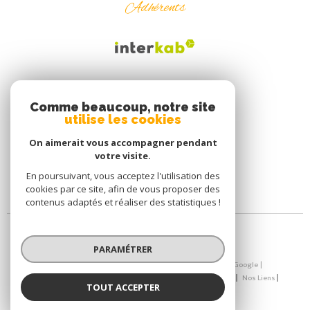
Adhérents
Comme beaucoup, notre site
utilise les cookies
On aimerait vous accompagner pendant
votre visite.
En poursuivant, vous acceptez l'utilisation des
cookies par ce site, afin de vous proposer des
contenus adaptés et réaliser des statistiques !
PARAMÉTRER
© 2026 | Tous droits réservés | Traduction powered by Google |
Nos Honoraires
Plan Du Site
Mentions Légales
Admin
Nos Liens
TOUT ACCEPTER
Politique RGPD
Cookies