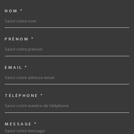
NOM *
TRAD_MELTEM_VOSCOORDONNE
PRÉNOM *
EMAIL *
TÉLÉPHONE *
MESSAGE *
TRAD_MELTEM_VOREDEMANDE