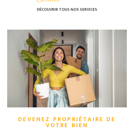
Services
réalisation de votre
projet
immobilier dans la
DÉCOUVRIR TOUS NOS
SERVICES
Somme
. Notre équipe
d'agents immobiliers
intervient dans tous les
quartiers d'Amiens mais
également sur les secteurs
voisins comme à
Villers
Bretonneux
,
Sains-en-
Amiénois
ou bien à
Boves
.
Vous souhaitez acheter,
louer, vendre ou faire
estimer la valeur de votre
appartement, votre maison
ou votre terrain ? Nous
sommes à votre écoute
pour répondre à vos
questions.
DEVENEZ PROPRIÉTAIRE DE
VOTRE BIEN
Nos appartements et
maisons à vendre à